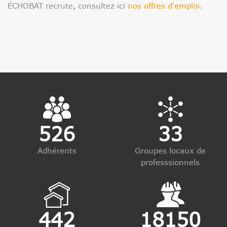
ÉCHOBAT recrute, consultez ici
nos offres d'emploi
.
526
33
Adhérents
Groupes locaux de
professsionnels
442
18150