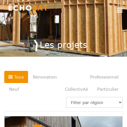
Les projets
Tous
Rénovation
Professionnel
Neuf
Collectivité
Particulier