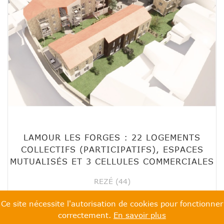
LAMOUR LES FORGES : 22 LOGEMENTS
COLLECTIFS (PARTICIPATIFS), ESPACES
MUTUALISÉS ET 3 CELLULES COMMERCIALES
REZÉ (44)
Ce site nécessite l'autorisation de cookies pour fonctionner
VOIR LES DÉTAILS
correctement.
En savoir plus