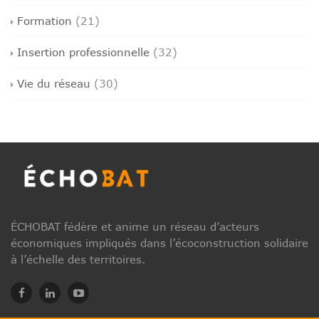
Formation
(21)
Insertion professionnelle
(32)
Vie du réseau
(30)
ÉCHOBAT fédère et anime un réseau d’acteurs
économiques impliqués dans l’écoconstruction solidaire
à l’échelle des territoires.