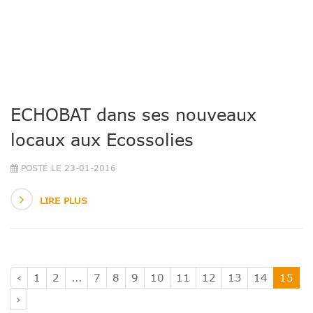
ECHOBAT dans ses nouveaux
locaux aux Ecossolies
POSTÉ LE 23-01-2016
LIRE PLUS
‹
1
2
...
7
8
9
10
11
12
13
14
15
›